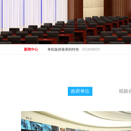
拼接屏有什么好处
2018/09/17
拼接屏和电脑连接的方法
2018/09/14
拼接屏及矩阵的无线触控方案
2018/09/11
拼接屏的应用场景非常广泛
2018/09/05
新闻中心
单机版拼接屏的特色
2018/08/25
LED拼接屏售前该如何看现场
2018/08/09
拼接屏的布线安装
2018/08/04
亳州老赖们光荣上LED拼接屏了
2018/07/26
拼接屏施工环境应符合以下条款
2018/07/24
政府单位
视频
发展景观显示对LED显示行业的重要性
2018/07/19
拼接屏让球迷“临场”看世界杯
2018/07/10
高清智慧虚拟拼接屏震撼你的视界
2018/07/09