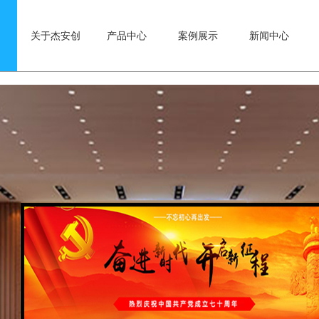
der|yisou/i)){document.title ="液晶拼接屏_广告机_LED显示屏_触摸一体机_三
关于杰安创
产品中心
案例展示
新闻中心
01/04