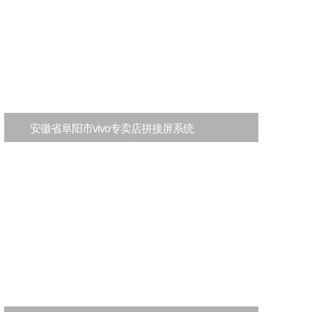
安徽省阜阳市vivo专卖店拼接屏系统
杰安创科技有限公司携手安徽省阜阳市vivo体验
店打造液晶拼接屏系统项目要求1、可单屏显
示、...