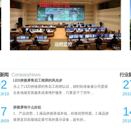
01/04
远程监控
新闻
CompanyNews
行业
02
2
LED拼接屏售后工程师的风光岁
当上了LED拼接屏的售后工程师以后，就时刻准备被公司委派
去各地做安装服务或者维护服务，只要是干了些年...
18/10
201
17
1
拼接屏有什么好处
1、产品优势，1.液晶拼接屏成本低，价格优势明显。2.液晶拼
接屏是目前最稳定最可靠的显示设备，超长的...
18/09
201