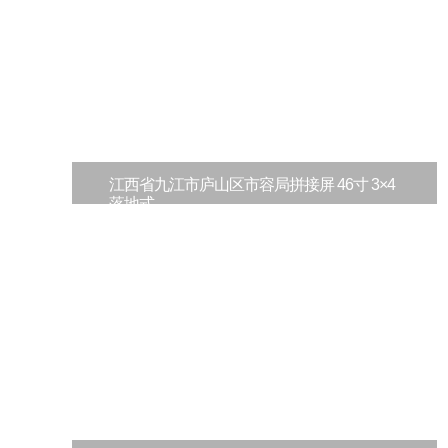
江西省九江市庐山区市容局拼接屏 46寸 3×4
落地式
江西省九江市庐山区市容局拼接屏系统项目施
工完毕项目要求1、可单屏显示、全屏显示2、
多路信号...