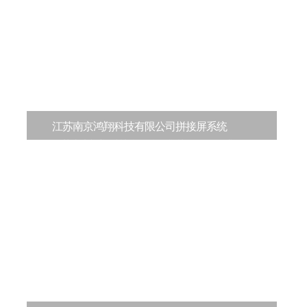
江苏南京鸿翔科技有限公司拼接屏系统
江苏南京鸿翔科技有限公司拼接屏项目要求：
1、远程网络下发和管理播放内容2、软硬件结
合，集成...