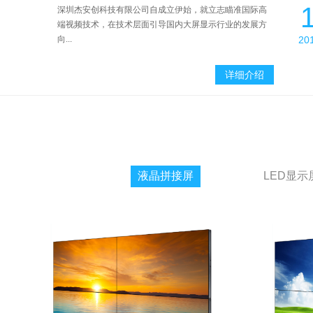
LED拼接屏售前该如何看现场
2018/08/09
深圳杰安创科技有限公司自成立伊始，就立志瞄准国际高
端视频技术，在技术层面引导国内大屏显示行业的发展方
拼接屏的布线安装
2018/08/04
向...
20
亳州老赖们光荣上LED拼接屏了
2018/07/26
详细介绍
拼接屏施工环境应符合以下条款
2018/07/24
发展景观显示对LED显示行业的重要性
2018/07/19
拼接屏让球迷“临场”看世界杯
2018/07/10
高清智慧虚拟拼接屏震撼你的视界
2018/07/09
液晶拼接屏
LED显示
LED拼接屏在世界杯大放异彩
2018/07/06
LED拼接屏安装图解
2018/07/04
拼接屏的系统结构
2018/06/28